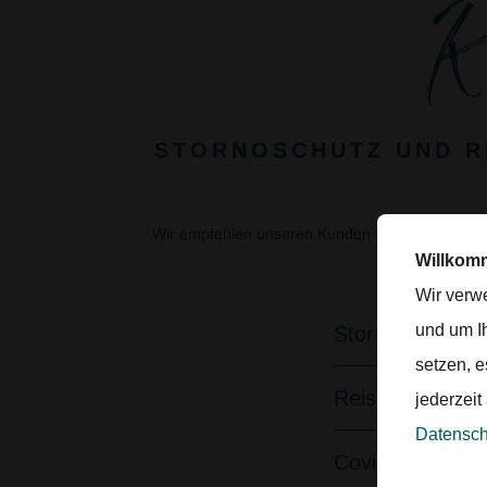
R
STORNOSCHUTZ UND R
Wir empfehlen unseren Kunden bereits bei der 
Ko
Willkom
Wir verw
und um I
Stornoschutz – 
setzen, e
Reiseschutz – 
jederzeit
Datenschu
Covid-Zusatzsc