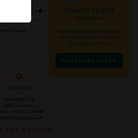
NADINE LERCH
Administration
amen Urlaub!
Haben Sie Fragen zur Buchung
oder darf ich Ihnen persönliche
Reisetipps verraten?
REISETIPPS HOLEN
DORNBIRN
Marktplatz 10a
6850 Dornbirn
lefon: +43 5572 20404
rnbirn
nachbaur.at
RAGE SENDEN