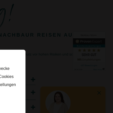
g!
NACHBAUR REISEN AUS
hier um den Schutz vor hohen Risiken und somit
en.
zwecke
 Cookies
tellungen