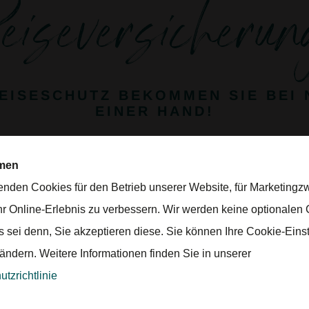
eiseversicherun
EISESCHUTZ BEKOMMEN SIE BEI 
EINER HAND!
Buchung, eine gute Reiseversicherung abzuschließen. Warum? Es geht 
sten, die vor oder während einer Reise auf Reisende zukommen könn
men
enden Cookies für den Betrieb unserer Website, für Marketing
hr Online-Erlebnis zu verbessern. Wir werden keine optionalen
Reiserücktrittsversicherung
s sei denn, Sie akzeptieren diese. Sie können Ihre Cookie-Eins
Ferienversicherung
 ändern. Weitere Informationen finden Sie in unserer
tzrichtlinie
hutz