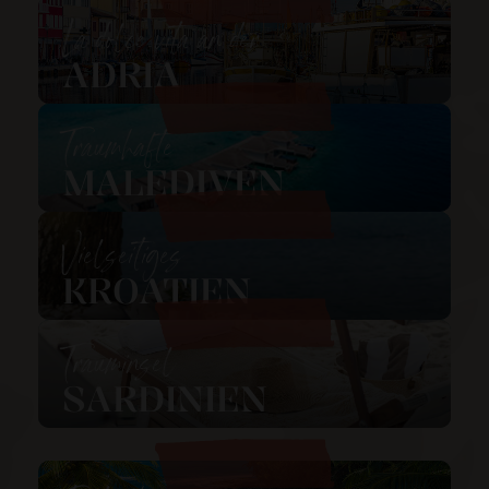
La dolce vita an der
ADRIA
Traumhafte
MALEDIVEN
Vielseitiges
KROATIEN
Trauminsel
SARDINIEN