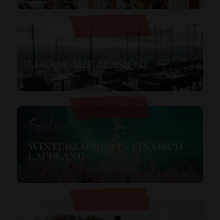
Wien
LOKALE MIT AUSSICHT
Finnland
WINTERZAUBER IN FINNISCH
LAPPLAND
Wien