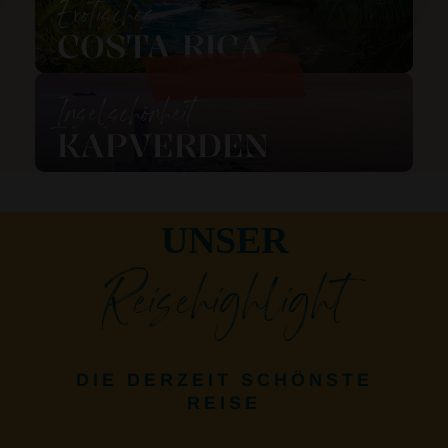
Exotisches
COSTA RICA
Inselschönheit
KAPVERDEN
UNSER
Reisehighlight
DIE DERZEIT SCHÖNSTE
REISE