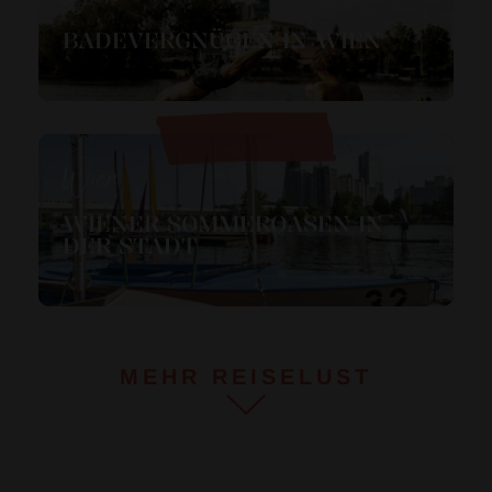
BADEVERGNÜGEN IN WIEN
Wien
WIENER SOMMEROASEN IN
DER STADT
MEHR REISELUST